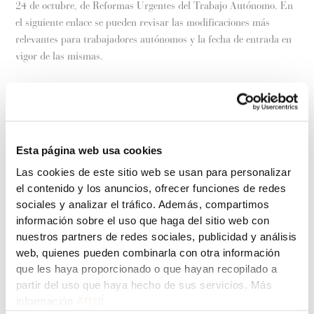
24 de octubre, de Reformas Urgentes del Trabajo Autónomo. En
el siguiente enlace se pueden revisar las modificaciones más
relevantes para trabajadores autónomos y la fecha de entrada en
vigor de las mismas.
Notas sobre las reformas urgentes del trabajo autónomo
ANTERIOR
SIGUIENTE
Esta página web usa cookies
Las cookies de este sitio web se usan para personalizar
el contenido y los anuncios, ofrecer funciones de redes
Deja un comentario
sociales y analizar el tráfico. Además, compartimos
información sobre el uso que haga del sitio web con
Tu dirección de correo electrónico no será publicada.
Los
nuestros partners de redes sociales, publicidad y análisis
campos obligatorios están marcados con
*
web, quienes pueden combinarla con otra información
que les haya proporcionado o que hayan recopilado a
Escribe
partir del uso que haya hecho de sus servicios. Más
aquí...
información
AQUÍ.