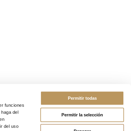
Permitir todas
er funciones
 haga del
Permitir la selección
den
icita información
r del uso