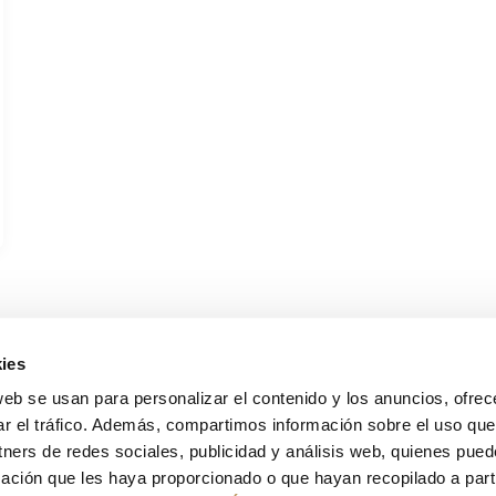
ies
web se usan para personalizar el contenido y los anuncios, ofrec
ar el tráfico. Además, compartimos información sobre el uso que
tners de redes sociales, publicidad y análisis web, quienes pue
s, Palacios & Partners
Sol
ación que les haya proporcionado o que hayan recopilado a parti