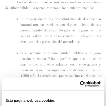
En caso de cumplirse las anteriores condiciones subjetivas
de vulnerabilidad, la norma contempla las siguientes medidas:
La suspensión de los procedimientos de desahucio o
lanzamientos ya acordados por el plazo máximo de seis
meses, siendo Servicios Sociales el organismo que
deberá valorar cada caso concreto, incluyendo las
circunstancias personales del arrendador.
Si el arrendador es una entidad pública o un gran
tenedor (persona física o jurídica que sea titular de
más de diez inmuebles urbanos, excluyendo garajes y
trasteros, o de una superficie construida de más de
2
1.500 m
) el arrendatario podrá solicitar en el plazo de
un mes desde ya el aplazamiento extraordinario y
excepcional del pago de la renta. Si las partes no
alcanzan un acuerdo el arrendador tendrá que optar
entre una reducción del 50% del importe de la renta
Esta página web usa cookies
durante los meses que dure la alarma (y alguno más) o