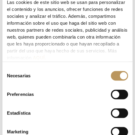
Las cookies de este sitio web se usan para personalizar
una moratoria en el pago de aquella, produciéndose un
el contenido y los anuncios, ofrecer funciones de redes
fraccionamiento y aplazamiento de la misma.
sociales y analizar el tráfico. Además, compartimos
información sobre el uso que haga del sitio web con
Si el arrendador fuera una persona distinta de las
nuestros partners de redes sociales, publicidad y análisis
anteriores la norma promueve el acuerdo entre las
web, quienes pueden combinarla con otra información
partes y, caso de no alcanzase, facilita al arrendatario
que les haya proporcionado o que hayan recopilado a
vulnerable unas ayudas transitorias de financiación y
partir del uso que haya hecho de sus servicios. Más
unas líneas de avales, también previstas para otros
información
AQUÍ.
supuestos análogos. En concreto, el arrendatario
vulnerable podrá solicitar un microcrédito sin intereses
Selección
Necesarias
ni comisiones que deberá destinarse obligatoriamente
de
al pago del alquiler. El préstamo cubrirá hasta seis
consentimiento
mensualidades y será emitido por un banco y avalado
Preferencias
por el Estado, a través de un acuerdo con el Instituto
de Crédito Oficial (ICO). El usuario solo devolverá a la
entidad bancaria el capital en un plazo de seis años,
Estadística
“prorrogable excepcionalmente por otros cuatro”.
Marketing
Los contrato de arrendamiento de vivienda, en los que,