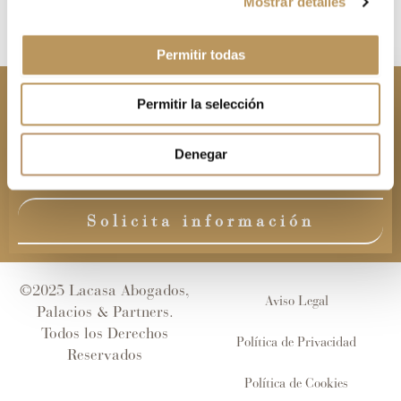
Mostrar detalles
Permitir todas
Contacta con
Permitir la selección
Lacasa Abogados, Palacios &
Partners
Denegar
Solicita información
©2025 Lacasa Abogados,
Aviso Legal
Palacios & Partners.
Todos los Derechos
Política de Privacidad
Reservados
Política de Cookies