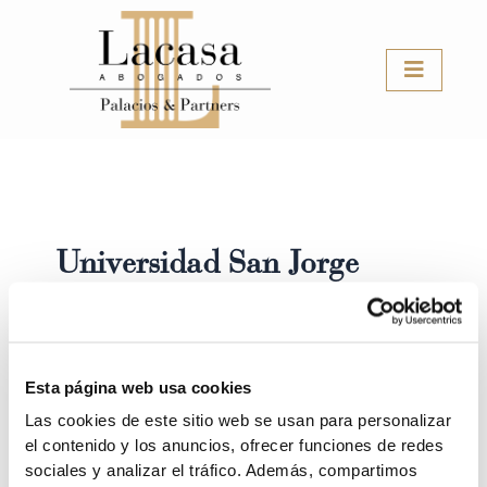
Ir
al
contenido
Universidad San Jorge
Esta página web usa cookies
Blog LACASA ABOGADOS, PALACIOS & PARTNERS
Las cookies de este sitio web se usan para personalizar
Encuentro con los estudiantes de la
el contenido y los anuncios, ofrecer funciones de redes
Universidad San Jorge en el VIII Encuentro
sociales y analizar el tráfico. Además, compartimos
Empresas-USJ