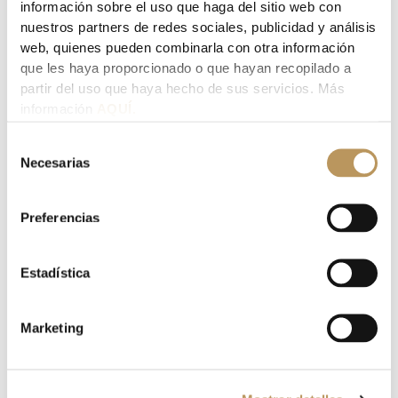
información sobre el uso que haga del sitio web con
nuestros partners de redes sociales, publicidad y análisis
Sr. Bonilla
/
febrero 14, 2020
web, quienes pueden combinarla con otra información
Un año más, nuestro despacho ha participado en el VIII
que les haya proporcionado o que hayan recopilado a
Encuentro Empresas-USJ, que se trata de una jornada de
partir del uso que haya hecho de sus servicios. Más
encuentro […]
información
AQUÍ.
Selección
Necesarias
de
Blog LACASA ABOGADOS, PALACIOS & PARTNERS
consentimiento
PARTICIPACIÓN DEL DESPACHO EN EL
Preferencias
EVENTO «USJ CONNECTA» DE LA
UNIVERSIDAD SAN JORGE DE ZARAGOZA
Estadística
Sr. Bonilla
/
febrero 15, 2019
Un año más, nuestro despacho ha sido invitado por la
Marketing
Universidad San Jorge para participar en el VII
Encuentro