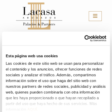
Ir
al
contenido
Esta página web usa cookies
Colegio de abogados de
Las cookies de este sitio web se usan para personalizar
Zaragoza
el contenido y los anuncios, ofrecer funciones de redes
sociales y analizar el tráfico. Además, compartimos
información sobre el uso que haga del sitio web con
nuestros partners de redes sociales, publicidad y análisis
web, quienes pueden combinarla con otra información
Blog LACASA ABOGADOS, PALACIOS & PARTNERS
que les haya proporcionado o que hayan recopilado a
partir del uso que haya hecho de sus servicios. Más
CELEBRACIÓN POR LOS VEINTICINCO
información
AQUÍ.
AÑOS DE EJERCICIO PROFESIONAL DE