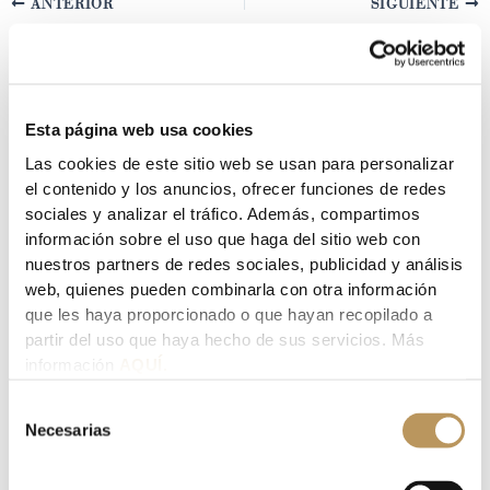
ANTERIOR
SIGUIENTE
Deja un comentario
Esta página web usa cookies
Tu dirección de correo electrónico no será publicada.
Los
Las cookies de este sitio web se usan para personalizar
campos obligatorios están marcados con
*
el contenido y los anuncios, ofrecer funciones de redes
sociales y analizar el tráfico. Además, compartimos
Escribe
información sobre el uso que haga del sitio web con
aquí...
nuestros partners de redes sociales, publicidad y análisis
web, quienes pueden combinarla con otra información
que les haya proporcionado o que hayan recopilado a
partir del uso que haya hecho de sus servicios. Más
información
AQUÍ.
Selección
Necesarias
de
consentimiento