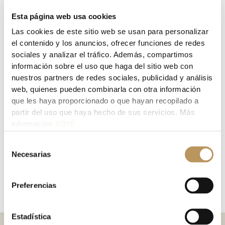
i
o
n
asesoramiento legal a empresas, tanto a nivel interno, en
l
n
Esta página web usa cookies
todo lo que concierne a las relaciones entre los socios, como
e
como a nivel externo, en relación con las operaciones
Las cookies de este sitio web se usan para personalizar
mercantiles que las sociedades puedan desarrollar con
el contenido y los anuncios, ofrecer funciones de redes
terceros; cuenta también con experiencia en la prestación
sociales y analizar el tráfico. Además, compartimos
de servicios jurídicos a multinacionales extranjeras para la
información sobre el uso que haga del sitio web con
compra de sociedades y activos en España.
nuestros partners de redes sociales, publicidad y análisis
web, quienes pueden combinarla con otra información
que les haya proporcionado o que hayan recopilado a
Todo este asesoramiento lo presta desde su experiencia en
partir del uso que haya hecho de sus servicios. Más
litigios y procedimientos judiciales, que le permite prestar
información
AQUÍ.
un servicio eminentemente práctico y dirigido a defender
los intereses de los clientes en todas las fases e instancias en
Selección
las que precisen de sus servicios legales.
Necesarias
de
consentimiento
Ha sido profesor del Master de la Abogacía
de la
Preferencias
Universidad San Jorge.
Estadística