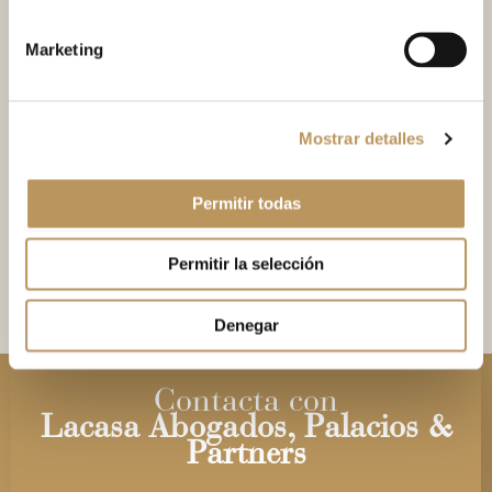
Formación Académica
Marketing
● Diploma de Especialización en Asesoría
Financiera y Gestión de Patrimonios.
Mostrar detalles
Facultad de Ciencias Económicas y Empresariales de
Zaragoza | 2000
Permitir todas
● Licenciatura en Derecho.
Permitir la selección
Universidad de Zaragoza | 1998
Denegar
Contacta con
Lacasa Abogados, Palacios &
Partners