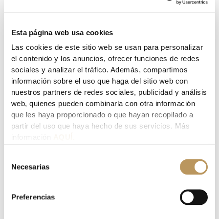
Your email address will not be published.
Required fields
are marked
*
Esta página web usa cookies
Las cookies de este sitio web se usan para personalizar
Type
el contenido y los anuncios, ofrecer funciones de redes
here..
sociales y analizar el tráfico. Además, compartimos
información sobre el uso que haga del sitio web con
nuestros partners de redes sociales, publicidad y análisis
web, quienes pueden combinarla con otra información
que les haya proporcionado o que hayan recopilado a
partir del uso que haya hecho de sus servicios. Más
información
AQUÍ.
Selección
Necesarias
de
Name*
consentimiento
Preferencias
Email*