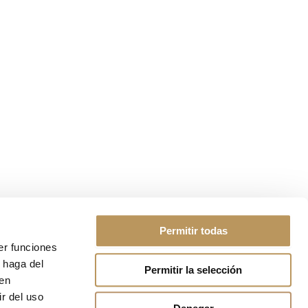
Permitir todas
er funciones
 haga del
Permitir la selección
den
icita información
r del uso