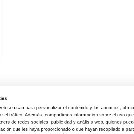
ies
web se usan para personalizar el contenido y los anuncios, ofrec
ar el tráfico. Además, compartimos información sobre el uso que
tners de redes sociales, publicidad y análisis web, quienes pue
s, Palacios & Partners
Sol
ación que les haya proporcionado o que hayan recopilado a parti