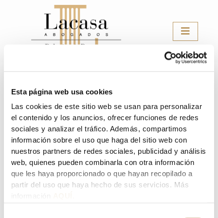
Skip
to
content
Esta página web usa cookies
Las cookies de este sitio web se usan para personalizar
FOGASA
el contenido y los anuncios, ofrecer funciones de redes
sociales y analizar el tráfico. Además, compartimos
información sobre el uso que haga del sitio web con
nuestros partners de redes sociales, publicidad y análisis
web, quienes pueden combinarla con otra información
que les haya proporcionado o que hayan recopilado a
Blog LACASA LAWYERS, PALACIOS & PARTNERS
partir del uso que haya hecho de sus servicios. Más
JULY LABOR NEWSLETTER
información
AQUÍ.
Sr. Bonilla
/
July 15, 2019
Selección