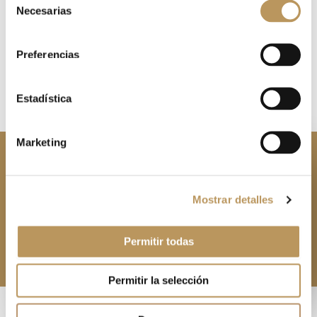
Necesarias
Our Labor Law Department has prepared a newsletter
de
with the main news in labor matters that have taken place
consentimiento
[…]
Preferencias
Estadística
Marketing
Contacta con
Lacasa Abogados, Palacios &
Partners
Mostrar detalles
Permitir todas
Solicita información
Permitir la selección
©2025 Lacasa Abogados,