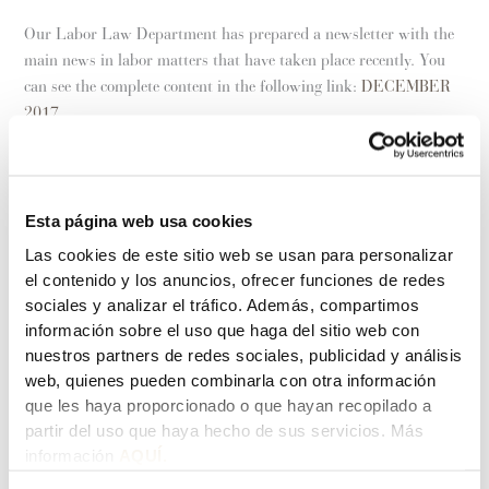
Our Labor Law Department has prepared a newsletter with the
main news in labor matters that have taken place recently. You
can see the complete content in the following link:
DECEMBER
2017.
PREVIOUS
NEXT
Esta página web usa cookies
Las cookies de este sitio web se usan para personalizar
el contenido y los anuncios, ofrecer funciones de redes
Leave a Comment
sociales y analizar el tráfico. Además, compartimos
información sobre el uso que haga del sitio web con
Your email address will not be published.
Required fields
nuestros partners de redes sociales, publicidad y análisis
are marked
*
web, quienes pueden combinarla con otra información
que les haya proporcionado o que hayan recopilado a
Type
partir del uso que haya hecho de sus servicios. Más
here..
información
AQUÍ.