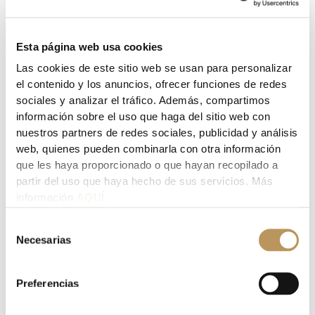
Tu dirección de correo electrónico no será publicada.
Los
campos obligatorios están marcados con
*
Esta página web usa cookies
Las cookies de este sitio web se usan para personalizar
Escribe
el contenido y los anuncios, ofrecer funciones de redes
aquí...
sociales y analizar el tráfico. Además, compartimos
información sobre el uso que haga del sitio web con
nuestros partners de redes sociales, publicidad y análisis
web, quienes pueden combinarla con otra información
que les haya proporcionado o que hayan recopilado a
partir del uso que haya hecho de sus servicios. Más
información
AQUÍ.
Selección
Necesarias
de
Nombre*
consentimiento
Preferencias
Correo
electrónico*