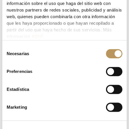
información sobre el uso que haga del sitio web con
nuestros partners de redes sociales, publicidad y análisis
web, quienes pueden combinarla con otra información
que les haya proporcionado o que hayan recopilado a
partir del uso que haya hecho de sus servicios. Más
información
AQUÍ.
Selección
Necesarias
de
consentimiento
Blog LACASA ABOGADOS, PALACIOS & PARTNERS
Preferencias
INTERCONEXIÓN DE LOS REGISTROS
MERCANTILES EUROPEOS
Estadística
Sr. Serna
/
junio 23, 2017
El pasado 16 de mayo de 2017 se publicó en el Boletín
Marketing
Oficial del Estado la Instrucción de 9 de