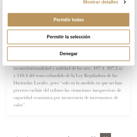
Mostrar detalles
Blog LACASA ABOGADOS, PALACIOS & PARTNERS
Comentario sobre la plusvalía municipal a raíz
Permitir todas
de la Sentencia del Tribunal Constitucional de
11 de mayo de 2017
Permitir la selección
Lacasa Abogados
/
mayo 29, 2017
Con fecha 11 de mayo de 2017, el Pleno del Tribunal
Denegar
Constitucional ha acordado por unanimidad declarar la
inconstitucionalidad y nulidad de los arts. 107.1, 107.2 a)
y 110.4 del texto refundido de la Ley Reguladora de las
Haciendas Locales, pero “solo en la medida en que no han
previsto excluir del tributo las situaciones inexpresivas de
capacidad económica por inexistencia de incrementos de
valor”.